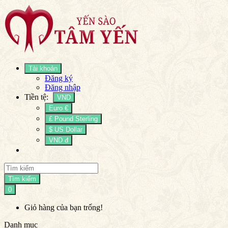
Tài khoản
Đăng ký
Đăng nhập
Tiền tệ:
VND
Euro €
£ Pound Sterling
$ US Dollar
VND đ
Tìm kiếm
0
Giỏ hàng của bạn trống!
Danh mục