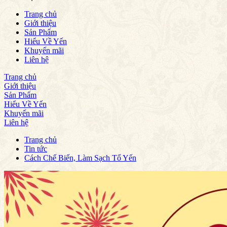
Trang chủ
Giới thiệu
Sản Phẩm
Hiểu Về Yến
Khuyến mãi
Liên hệ
Trang chủ
Giới thiệu
Sản Phẩm
Hiểu Về Yến
Khuyến mãi
Liên hệ
Trang chủ
Tin tức
Cách Chế Biến, Làm Sạch Tổ Yến