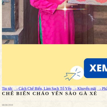
Tin tức
- Cách Chế Biến, Làm Sạch Tổ Yến
- Khuyến mãi
- Phâ
CHẾ BIẾN CHÁO YẾN SÀO GÀ XÉ
08/08/2019