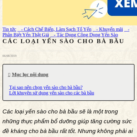
Tin tức
- Cách Chế Biến, Làm Sạch Tổ Yến
- Khuyến mãi
-
Phân Biệt Yến Thật Giả
- Tác Dụng Công Dụng Yến Sào
CÁC LOẠI YẾN SÀO CHO BÀ BẦU
06/08/2019
Mục lục nội dung
Tại sao nên chọn yến sào cho bà bầu?
Lời khuyên sử dụng yến sào cho các bà bầu
Các loại yến sào cho bà bầu sẽ là một trong
những thực phẩm bổ dưỡng giúp tăng cường sức
đề kháng cho bà bầu rất tốt. Nhưng không phải ai