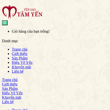
0
Giỏ hàng của bạn trống!
Danh mục
Trang chủ
Giới thiệu
Sản Phẩm
Hiểu Về Yến
Khuyến mãi
Liên hệ
Trang chủ
Giới thiệu
Sản Phẩm
Hiểu Về Yến
Khuyến mãi
Liên hệ