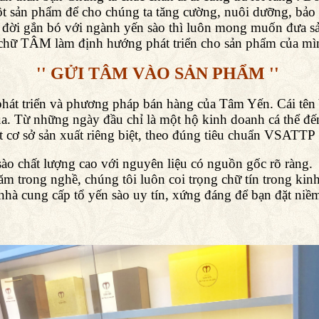
 sản phẩm để cho chúng ta tăng cường, nuôi dưỡng, bảo v
 đời gắn bó với ngành yến sào thì luôn mong muốn đưa sả
n chữ TÂM làm định hướng phát triển cho sản phẩm của mì
'' GỬI TÂM VÀO SẢN PHẨM ''
 phát triển và phương pháp bán hàng của Tâm Yến. Cái t
a. Từ những ngày đầu chỉ là một hộ kinh doanh cá thể đ
 cơ sở sản xuất riêng biệt, theo đúng tiêu chuẩn VSATTP 
ào chất lượng cao với nguyên liệu có nguồn gốc rõ ràng.
m trong nghề, chúng tôi luôn coi trọng chữ tín trong kin
à cung cấp tổ yến sào uy tín, xứng đáng để bạn đặt niềm