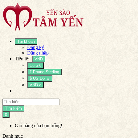
Tài khoản
Đăng ký
Đăng nhập
Tiền tệ:
VND
Euro €
£ Pound Sterling
$ US Dollar
VND đ
Tìm kiếm
0
Giỏ hàng của bạn trống!
Danh mục