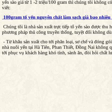
yến sào giá từ 1 -2 triệu/100 gram thì chúng tôi không c
viết:
100gram tổ yến nguyên chất làm sạch giá bao nhiê
Chúng tôi là nhà sản xuất trực tiếp tổ yến sào được thu
phương pháp thủ công truyền thống, tuyệt đối không dùn
- Từ khâu sản xuất cho tới phân loại, sơ chế và đóng gó
nhà nuôi yến tại Hà Tiên, Phan Thiết, Đồng Nai không q
tới phục vụ khách hàng khó tính, sành ăn, đòi hỏi chất 