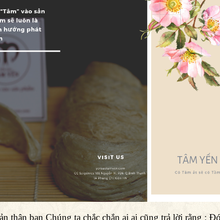
ản thân bạn Chúng ta chắc chắn ai ai cũng trả lời rằng : Đó