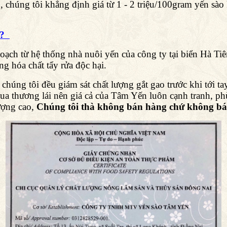
ó, chúng tôi khẳng định giá từ 1 - 2 triệu/100gram yến sà
u ?
 hoạch từ hệ thống nhà nuôi yến của công ty tại biển Hà T
g hóa chất tẩy rửa độc hại.
i chúng tôi đều giám sát chất lượng gắt gao trước khi tới
ua thương lái nên giá cả của Tâm Yến luôn cạnh tranh, p
lượng cao,
Chúng tôi thà không bán hàng chứ không bán