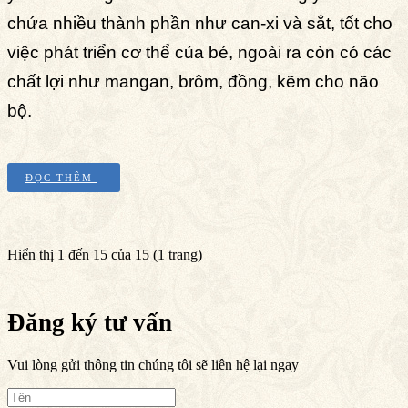
chứa nhiều thành phần như can-xi và sắt, tốt cho
việc phát triển cơ thể của bé, ngoài ra còn có các
chất lợi như mangan, brôm, đồng, kẽm cho não
bộ.
ĐỌC THÊM
Hiển thị 1 đến 15 của 15 (1 trang)
Đăng ký tư vấn
Vui lòng gửi thông tin chúng tôi sẽ liên hệ lại ngay