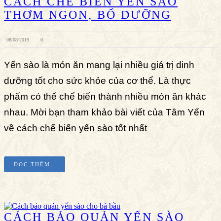
CÁCH CHẾ BIẾN YẾN SÀO
THƠM NGON, BỔ DƯỠNG
08/08/2019
0
Yến sào là món ăn mang lại nhiều giá trị dinh
dưỡng tốt cho sức khỏe của cơ thể. Là thực
phẩm có thể chế biến thành nhiều món ăn khác
nhau. Mời bạn tham khảo bài viết của Tâm Yến
về cách chế biến yến sào tốt nhất
ĐỌC THÊM
CÁCH BẢO QUẢN YẾN SÀO