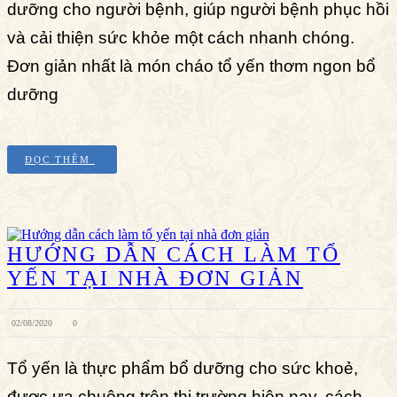
dưỡng cho người bệnh, giúp người bệnh phục hồi
và cải thiện sức khỏe một cách nhanh chóng.
Đơn giản nhất là món cháo tổ yến thơm ngon bổ
dưỡng
ĐỌC THÊM
HƯỚNG DẪN CÁCH LÀM TỔ
YẾN TẠI NHÀ ĐƠN GIẢN
02/08/2020
0
Tổ yến là thực phẩm bổ dưỡng cho sức khoẻ,
được ưa chuộng trên thị trường hiện nay. cách