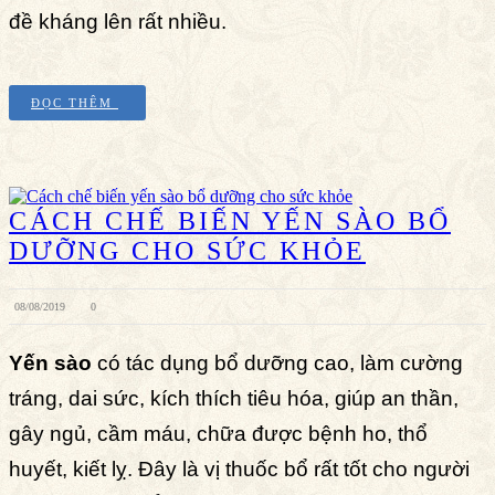
đề kháng lên rất nhiều.
ĐỌC THÊM
CÁCH CHẾ BIẾN YẾN SÀO BỔ
DƯỠNG CHO SỨC KHỎE
08/08/2019
0
Yến sào
có tác dụng bổ dưỡng cao, làm cường
tráng, dai sức, kích thích tiêu hóa, giúp an thần,
gây ngủ, cầm máu, chữa được bệnh ho, thổ
huyết, kiết lỵ. Đây là vị thuốc bổ rất tốt cho người