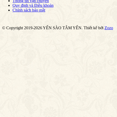
Thông tin vận chuyển
Quy định và Điều khoản
Chính sách bảo mật
© Copyright 2019-2026 YẾN SÀO TÂM YẾN.
Thiết kế bởi
Zozo