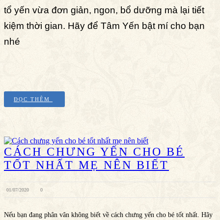
tổ yến vừa đơn giản, ngon, bổ dưỡng mà lại tiết
kiệm thời gian. Hãy để Tâm Yến bật mí cho bạn
nhé
ĐỌC THÊM
CÁCH CHƯNG YẾN CHO BÉ
TỐT NHẤT MẸ NÊN BIẾT
01/07/2020
0
Nếu bạn đang phân vân không biết về cách chưng yến cho bé tốt nhất. Hãy