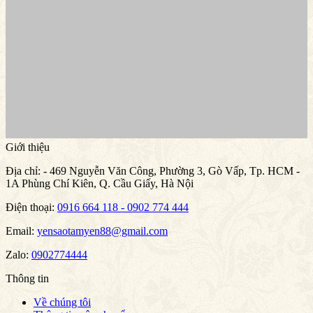
Giới thiệu
Địa chỉ:
- 469 Nguyễn Văn Công, Phường 3, Gò Vấp, Tp. HCM -
1A Phùng Chí Kiên, Q. Cầu Giấy, Hà Nội
Điện thoại:
0916 664 118 - 0902 774 444
Email:
yensaotamyen88@gmail.com
Zalo:
0902774444
Thông tin
Về chúng tôi