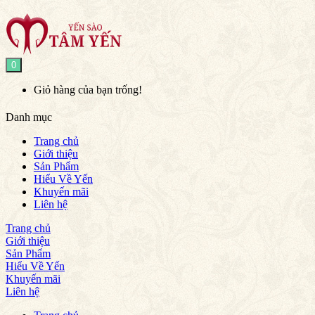
0
Giỏ hàng của bạn trống!
Danh mục
Trang chủ
Giới thiệu
Sản Phẩm
Hiểu Về Yến
Khuyến mãi
Liên hệ
Trang chủ
Giới thiệu
Sản Phẩm
Hiểu Về Yến
Khuyến mãi
Liên hệ