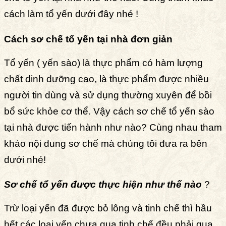
cách làm tổ yến dưới đây nhé !
Cách sơ chế tổ yến tại nhà
đơn giản
Tổ yến ( yến sào) là thực phẩm có hàm lượng
chất dinh dưỡng cao, là thực phẩm được nhiều
người tin dùng và sử dụng thường xuyên để bồi
bổ sức khỏe cơ thể. Vậy cách sơ chế tổ yến sào
tại nhà được tiến hành như nào? Cùng nhau tham
khảo nội dung sơ chế mà chúng tôi đưa ra bên
dưới nhé!
Sơ chế tổ yến được thực hiện như thế nào
?
Trừ loại yến đã được bỏ lông và tinh chế thì hầu
hết các loại yến chưa qua tinh chế đều phải qua