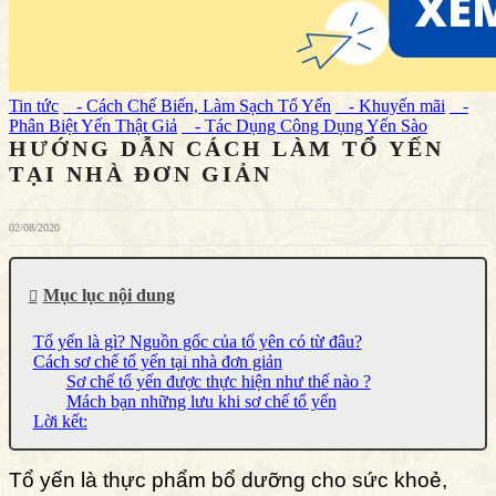
Tin tức
- Cách Chế Biến, Làm Sạch Tổ Yến
- Khuyến mãi
-
Phân Biệt Yến Thật Giả
- Tác Dụng Công Dụng Yến Sào
HƯỚNG DẪN CÁCH LÀM TỔ YẾN
TẠI NHÀ ĐƠN GIẢN
02/08/2020
Mục lục nội dung
Tổ yến là gì? Nguồn gốc của tổ yên có từ đâu?
Cách sơ chế tổ yến tại nhà đơn giản
Sơ chế tổ yến được thực hiện như thế nào ?
Mách bạn những lưu khi sơ chế tổ yến
Lời kết:
Tổ yến là thực phẩm bổ dưỡng cho sức khoẻ,