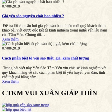
07/08/2019
Giá yến sào nguyên chất bao nhiêu ?
Để trả lời cho câu hỏi giá yến sào bao nhiêu mời quý khách tham
khảo bài viết được đúc kết từ kinh nghiệm trong nghề yến lâu năm
của Tâm Yến. Chúng tôi…
Xem thêm
07/08/2019
Cách phân biệt tổ yến sào thật, giả, kém chất lượng
Trong bài viết này Yến Sào Tâm Yến xin chia sẻ kinh nghiệm với
quý khách hàng về các cách phân biệt tổ yến huyết, yến đảo, tinh
chế thật giả bằng cảm…
Xem thêm
CTKM VUI XUÂN GIÁP THÌN