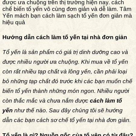
được ưa chuộng trên thị trường hiện nay. cách
chế biến tổ yến vô cùng đơn giản và dễ làm. Tâm
Yến mách bạn cách làm sạch tổ yến đơn giản mà
hiệu quả
Hướng dẫn cách làm tổ yến tại nhà đơn giản
Tổ yến là sản phẩm có giá trị dinh dưỡng cao và
được nhiều người ưa chuộng. Khi mua về tổ yến
còn rất nhiều tạp chất và lông yến, cần phải loại
bỏ những tạp chất đó trước khi các bạn muốn chế
biến tổ yến thành những món ngon. Nhiều người
còn thắc mắc và chưa nắm được
cách làm tổ
yến
như thế nào. Sau đây chúng tôi sẽ hướng
dẫn các bạn cách sơ chế tổ yến tại nhà đơn giản.
Tổ yến là gì? Nguồn gốc của tổ yên có từ đâu?