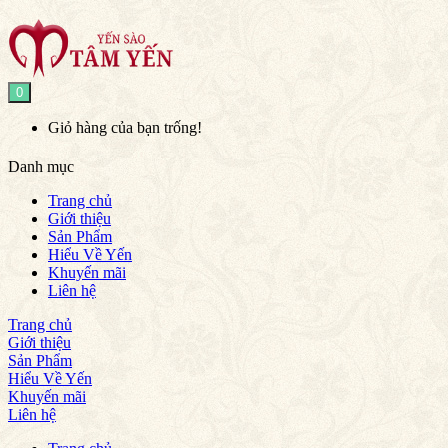
0
Giỏ hàng của bạn trống!
Danh mục
Trang chủ
Giới thiệu
Sản Phẩm
Hiểu Về Yến
Khuyến mãi
Liên hệ
Trang chủ
Giới thiệu
Sản Phẩm
Hiểu Về Yến
Khuyến mãi
Liên hệ