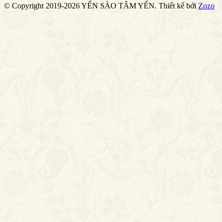
© Copyright 2019-2026 YẾN SÀO TÂM YẾN.
Thiết kế bởi
Zozo