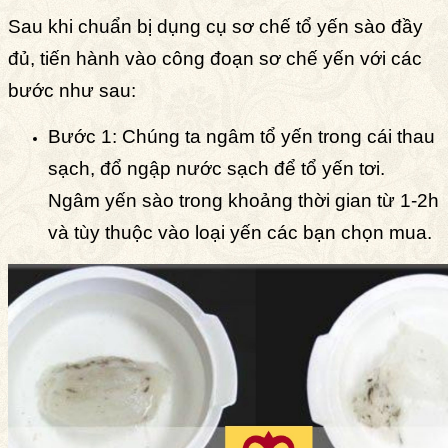
Sau khi chuẩn bị dụng cụ sơ chế tổ yến sào đầy
đủ, tiến hành vào công đoạn sơ chế yến với các
bước như sau:
Bước 1: Chúng ta ngâm tổ yến trong cái thau
sạch, đổ ngập nước sạch để tổ yến tơi.
Ngâm yến sào trong khoảng thời gian từ 1-2h
và tùy thuộc vào loại yến các bạn chọn mua.