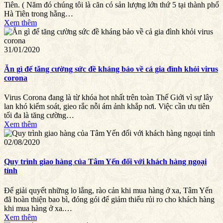
Tiên. ( Năm đó chúng tôi là căn có sản lượng lớn thứ 5 tại thành phố
Hà Tiên trong hằng…
Xem thêm
31/01/2020
Ăn gì để tăng cường sức đề kháng bảo về cả gia đình khỏi virus
corona
Virus Corona đang là từ khóa hot nhất trên toàn Thế Giới vì sự lây
lan khó kiểm soát, gieo rắc nỗi ám ảnh khắp nơi. Việc cần ưu tiên
tối đa là tăng cường…
Xem thêm
02/08/2020
Quy trình giao hàng của Tâm Yến đối với khách hàng ngoại
tỉnh
Để giải quyết những lo lắng, rào cản khi mua hàng ở xa, Tâm Yến
đã hoàn thiện bao bì, đóng gói để giảm thiểu rủi ro cho khách hàng
khi mua hàng ở xa.…
Xem thêm