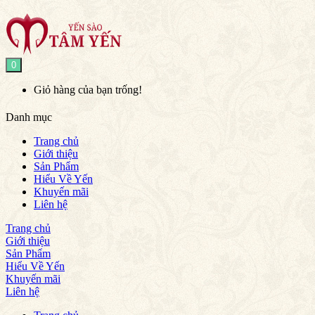
0
Giỏ hàng của bạn trống!
Danh mục
Trang chủ
Giới thiệu
Sản Phẩm
Hiểu Về Yến
Khuyến mãi
Liên hệ
Trang chủ
Giới thiệu
Sản Phẩm
Hiểu Về Yến
Khuyến mãi
Liên hệ