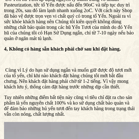
Pasteurization, tức tổ Yến được nấu đến 90oC và tiếp tục duy trì
trong 20s, sau đó làm lạnh nhanh xuống 2oC. Với cách này Shop
đã bảo vệ được trọn vẹn vi chất quý có trong tổ Yến. Ngoài ra vì
sức khỏe khách hàng nên Chúng tôi kiên quyết không dùng
những chất bảo quản trong các hũ Yến Tươi của mình do đó Yến
hũ của chúng tôi có Hạn Sử Dụng ngắn, chỉ từ 7-10 ngày nếu bảo
quản ở ngăn mát tủ lạnh.
4, Không có hàng sẵn khách phải chờ sau khi đặt hàng.
Cùng vì Lý do hạn sử dụng ngắn và muốn giữ được độ tươi mới
của tổ yến, chỉ khi nào khách đặt hàng chúng tôi mới bắt đầu
chưng. Nên khách đặt hàng phải chờ từ 1-2 tiếng. Vì vậy mong
khách lưu ý, thông cảm đặt hàng trước những dịp cần thiết.
Tuy nhiên những điểm bất tiện này cũng vì tiêu chí đặt ra cho sản
phẩm là yến nguyên chất 100% và ko sử dụng chất bảo quản và
để đảm bảo những hủ yến tươi đến tay khách hàng trong trạng thái
vẫn còn nóng, chất lượng nhất.