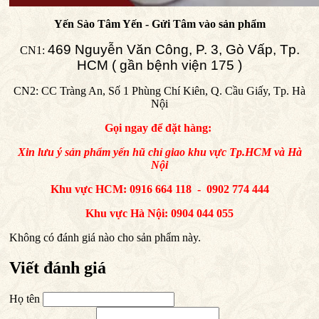
Yến Sào Tâm Yến - Gửi Tâm vào sản phẩm
469 Nguyễn Văn Công
, P. 3, Gò Vấp, Tp.
CN1:
HCM ( gần bệnh viện 175 )
CN2: CC Tràng An, Số 1 Phùng Chí Kiên, Q. Cầu Giấy, Tp. Hà
Nội
Gọi ngay để đặt hàng:
Xin lưu ý sản phẩm yến hũ chỉ giao khu vực Tp.HCM và Hà
Nội
Khu vực HCM: 0916 664 118 - 0902 774 444
Khu vực Hà Nội: 0904 044 055
Không có đánh giá nào cho sản phẩm này.
Viết đánh giá
Họ tên