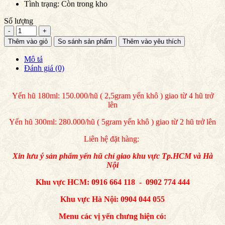
Tình trạng: Còn trong kho
Số lượng
Thêm vào giỏ
So sánh sản phẩm
Thêm vào yêu thích
Mô tả
Đánh giá (0)
Yến hũ 180ml: 150.000/hũ ( 2,5gram yến khô ) giao từ 4 hũ trở
lên
Yến hũ 300ml: 280.000/hũ ( 5gram yến khô ) giao từ 2 hũ trở lên
Liên hệ đặt hàng:
Xin lưu ý sản phẩm yến hũ chỉ giao khu vực Tp.HCM và Hà
Nội
Khu vực HCM: 0916 664 118 - 0902 774 444
Khu vực Hà Nội: 0904 044 055
Menu các vị yến chưng hiện có: