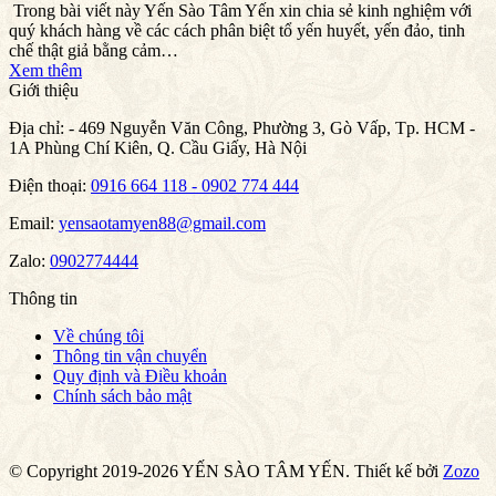
Trong bài viết này Yến Sào Tâm Yến xin chia sẻ kinh nghiệm với
quý khách hàng về các cách phân biệt tổ yến huyết, yến đảo, tinh
chế thật giả bằng cảm…
Xem thêm
Giới thiệu
Địa chỉ:
- 469 Nguyễn Văn Công, Phường 3, Gò Vấp, Tp. HCM -
1A Phùng Chí Kiên, Q. Cầu Giấy, Hà Nội
Điện thoại:
0916 664 118 - 0902 774 444
Email:
yensaotamyen88@gmail.com
Zalo:
0902774444
Thông tin
Về chúng tôi
Thông tin vận chuyển
Quy định và Điều khoản
Chính sách bảo mật
© Copyright 2019-2026 YẾN SÀO TÂM YẾN.
Thiết kế bởi
Zozo