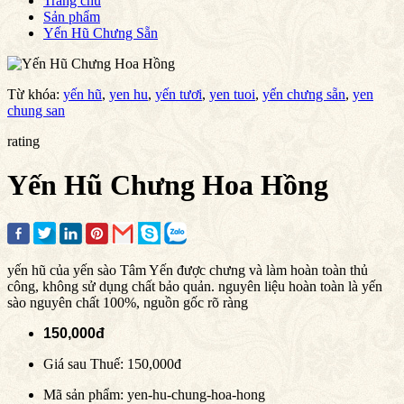
Trang chủ
Sản phẩm
Yến Hũ Chưng Sẵn
Từ khóa:
yến hũ
,
yen hu
,
yến tươi
,
yen tuoi
,
yến chưng sẵn
,
yen
chung san
rating
Yến Hũ Chưng Hoa Hồng
yến hũ của yến sào Tâm Yến được chưng và làm hoàn toàn thủ
công, không sử dụng chất bảo quản. nguyên liệu hoàn toàn là yến
sào nguyên chất 100%, nguồn gốc rõ ràng
150,000đ
Giá sau Thuế:
150,000đ
Mã sản phẩm: yen-hu-chung-hoa-hong