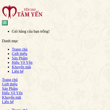
0
Giỏ hàng của bạn trống!
Danh mục
Trang chủ
Giới thiệu
Sản Phẩm
Hiểu Về Yến
Khuyến mãi
Liên hệ
Trang chủ
Giới thiệu
Sản Phẩm
Hiểu Về Yến
Khuyến mãi
Liên hệ