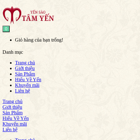
0
Giỏ hàng của bạn trống!
Danh mục
Trang chủ
Giới thiệu
Sản Phẩm
Hiểu Về Yến
Khuyến mãi
Liên hệ
Trang chủ
Giới thiệu
Sản Phẩm
Hiểu Về Yến
Khuyến mãi
Liên hệ