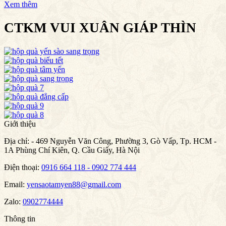
Xem thêm
CTKM VUI XUÂN GIÁP THÌN
Giới thiệu
Địa chỉ:
- 469 Nguyễn Văn Công, Phường 3, Gò Vấp, Tp. HCM -
1A Phùng Chí Kiên, Q. Cầu Giấy, Hà Nội
Điện thoại:
0916 664 118 - 0902 774 444
Email:
yensaotamyen88@gmail.com
Zalo:
0902774444
Thông tin