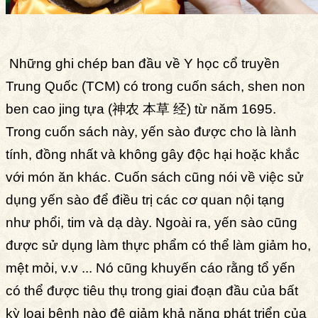
Những ghi chép ban đầu về Y học cổ truyền
Trung Quốc (TCM) có trong cuốn sách, shen non
ben cao jing tựa (神农 本草 经) từ năm 1695.
Trong cuốn sách này, yến sào được cho là lành
tính, đồng nhất và không gây độc hại hoặc khắc
với món ăn khác. Cuốn sách cũng nói về việc sử
dụng yến sào để điều trị các cơ quan nội tạng
như phổi, tim và dạ dày. Ngoài ra, yến sào cũng
được sử dụng làm thực phẩm có thể làm giảm ho,
mệt mỏi, v.v ... Nó cũng khuyến cáo rằng tổ yến
có thể được tiêu thụ trong giai đoạn đầu của bất
kỳ loại bệnh nào đê giảm khả năng phát triển của