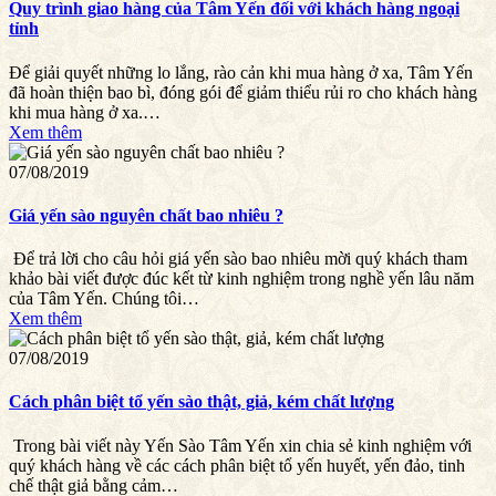
Quy trình giao hàng của Tâm Yến đối với khách hàng ngoại
tỉnh
Để giải quyết những lo lắng, rào cản khi mua hàng ở xa, Tâm Yến
đã hoàn thiện bao bì, đóng gói để giảm thiểu rủi ro cho khách hàng
khi mua hàng ở xa.…
Xem thêm
07/08/2019
Giá yến sào nguyên chất bao nhiêu ?
Để trả lời cho câu hỏi giá yến sào bao nhiêu mời quý khách tham
khảo bài viết được đúc kết từ kinh nghiệm trong nghề yến lâu năm
của Tâm Yến. Chúng tôi…
Xem thêm
07/08/2019
Cách phân biệt tổ yến sào thật, giả, kém chất lượng
Trong bài viết này Yến Sào Tâm Yến xin chia sẻ kinh nghiệm với
quý khách hàng về các cách phân biệt tổ yến huyết, yến đảo, tinh
chế thật giả bằng cảm…