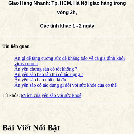
Giao Hàng Nhanh: Tp, HCM, Hà Nội giao hàng trong
vòng 2h,
Các tỉnh khác 1 - 2 ngày
Tin liên quan
Ăn gì để tăng cường sức đề kháng bảo về cả gia đình khỏi
virus corona
Ăn yến chưng sẵn có tốt không ?
Ăn yến sào bao lâu thì có tác dụng ?
Ăn yến sào bao nhiêu là đủ
Ăn yến sào có tác dụng gì đối với sức khỏe của cơ thể
Từ khóa:
lợi ích của yến sào với sức khoẻ
Bài Viết Nổi Bật