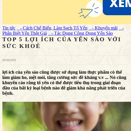
Tin tức
- Cách Chế Biến, Làm Sạch Tổ Yến
- Khuyến mãi
-
Phân Biệt Yến Thật Giả
- Tác Dụng Công Dụng Yến Sào
TOP 5 LỢI ÍCH CỦA YẾN SÀO VỚI
SỨC KHOẺ
30/09/2019
lợi ích của yến sào cũng được sử dụng làm thực phẩm có thể
làm giảm ho, mệt mỏi, tăng cường sức đề kháng v.v ... Nó cũng
khuyến cáo rằng tổ yến có thể được tiêu thụ trong giai đoạn
đầu của bất kỳ loại bệnh nào đê giảm khả năng phát triển của
bệnh.