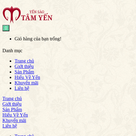
0
Giỏ hàng của bạn trống!
Danh mục
Trang chủ
Giới thiệu
Sản Phẩm
Hiểu Về Yến
Khuyến mãi
Liên hệ
Trang chủ
Giới thiệu
Sản Phẩm
Hiểu Về Yến
Khuyến mãi
Liên hệ