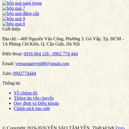
Giới thiệu
Địa chỉ:
- 469 Nguyễn Văn Công, Phường 3, Gò Vấp, Tp. HCM -
1A Phùng Chí Kiên, Q. Cầu Giấy, Hà Nội
Điện thoại:
0916 664 118 - 0902 774 444
Email:
yensaotamyen88@gmail.com
Zalo:
0902774444
Thông tin
Về chúng tôi
Thông tin vận chuyển
Quy định và Điều khoản
Chính sách bảo mật
© Copyright 2019-2026 YẾN SÀO TÂM YẾN.
Thiết kế bởi
Zozo