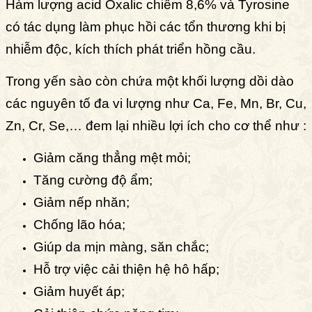
Hàm lượng acid Oxalic chiếm 8,6% và Tyrosine
có tác dụng làm phục hồi các tổn thương
khi bị
nhiễm độc, kích thích phát triển hồng cầu.
Trong yến sào còn chứa một khối lượng dồi dào
các nguyên tố đa vi lượng như Ca, Fe, Mn, Br, Cu,
Zn, Cr, Se,… đem lại nhiều lợi ích cho cơ thể như :
Giảm căng thẳng mệt mỏi;
Tăng cường độ ẩm;
Giảm nếp nhăn;
Chống lão hóa
;
Giúp da mịn màng, săn chắc;
Hỗ trợ việc cải thiện hệ hô hấp;
Giảm huyết áp;