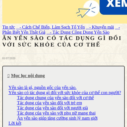
Tin tức
- Cách Chế Biến, Làm Sạch Tổ Yến
- Khuyến mãi
-
Phân Biệt Yến Thật Giả
- Tác Dụng Công Dụng Yến Sào
ĂN YẾN SÀO CÓ TÁC DỤNG GÌ ĐỐI
VỚI SỨC KHỎE CỦA CƠ THỂ
01/07/2020
Mục lục nội dung
Yến sào là gì, nguồn gốc của yến sào.
Yến sào có tác dụng gì đối với sức khỏe của cơ thể con người?
Tác dụng chung của yến sào đối với cơ thể
Tác dụng của yến sào đối với trẻ em
Tác dụng của yến sào đối với người già
Tác dụng của yến sào với phụ nữ mang thai
Ăn yến sào giúp tăng cường sinh lý nam giới
Lời kết