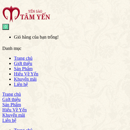
0
Giỏ hàng của bạn trống!
Danh mục
Trang chủ
Giới thiệu
Sản Phẩm
Hiểu Về Yến
Khuyến mãi
Liên hệ
Trang chủ
Giới thiệu
Sản Phẩm
Hiểu Về Yến
Khuyến mãi
Liên hệ