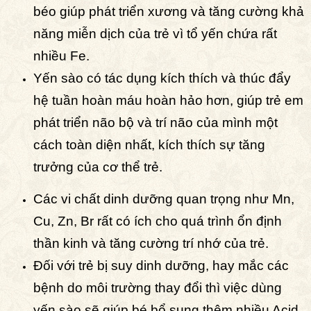
béo giúp phát triển xương và tăng cường khả
năng miễn dịch của trẻ vì tổ yến chứa rất
nhiều Fe.
Yến sào có tác dụng kích thích và thúc đẩy
hệ tuần hoàn máu hoàn hảo hơn, giúp trẻ em
phát triển não bộ và trí não của mình một
cách toàn diện nhất, kích thích sự tăng
trưởng của cơ thể trẻ.
Các vi chất dinh dưỡng quan trọng như Mn,
Cu, Zn, Br rất có ích cho quá trình ổn định
thần kinh và tăng cường trí nhớ của trẻ.
Đối với trẻ bị suy dinh dưỡng, hay mắc các
bệnh do môi trường thay đổi thì việc dùng
yến sào sẽ giúp bé bổ sung thêm nhiều Acid