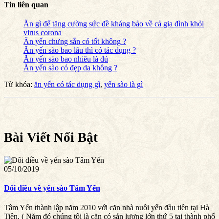
Tin liên quan
Ăn gì để tăng cường sức đề kháng bảo về cả gia đình khỏi
virus corona
Ăn yến chưng sẵn có tốt không ?
Ăn yến sào bao lâu thì có tác dụng ?
Ăn yến sào bao nhiêu là đủ
Ăn yến sào có đẹp da không ?
Từ khóa:
ăn yến có tác dụng gì
,
yến sào là gì
Bài Viết Nổi Bật
05/10/2019
Đôi điều về yến sào Tâm Yến
Tâm Yến thành lập năm 2010 với căn nhà nuôi yến đầu tiên tại Hà
Tiên. ( Năm đó chúng tôi là căn có sản lượng lớn thứ 5 tại thành phố