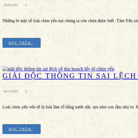
04/09/2022
0
Những bí mật về loài chim yến mà chúng ta còn chưa được biết. Tâm Yến xi
ĐỌC THÊM
GIẢI ĐỘC THÔNG TIN SAI LỆC
06/11/2019
0
Loài chim yến vốn dĩ là loài làm tổ bằng nước dãi, tựa như con tằm nhả tơ.
ĐỌC THÊM