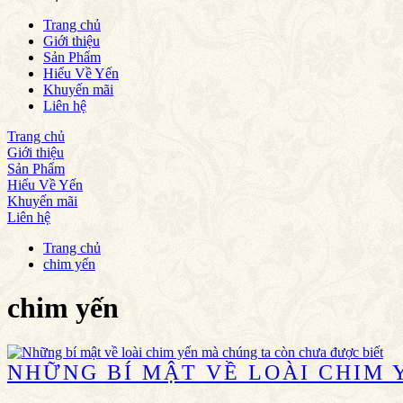
Trang chủ
Giới thiệu
Sản Phẩm
Hiểu Về Yến
Khuyến mãi
Liên hệ
Trang chủ
Giới thiệu
Sản Phẩm
Hiểu Về Yến
Khuyến mãi
Liên hệ
Trang chủ
chim yến
chim yến
NHỮNG BÍ MẬT VỀ LOÀI CHIM 