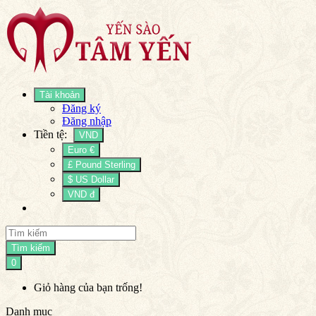
Tài khoản
Đăng ký
Đăng nhập
Tiền tệ:
VND
Euro €
£ Pound Sterling
$ US Dollar
VND đ
Tìm kiếm
0
Giỏ hàng của bạn trống!
Danh mục