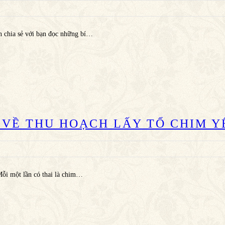
n chia sẻ với bạn đọc những bí…
H VỀ THU HOẠCH LẤY TỔ CHIM Y
 Mỗi một lần có thai là chim…