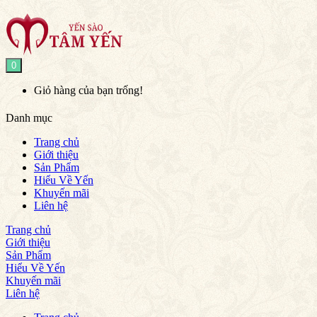
0
Giỏ hàng của bạn trống!
Danh mục
Trang chủ
Giới thiệu
Sản Phẩm
Hiểu Về Yến
Khuyến mãi
Liên hệ
Trang chủ
Giới thiệu
Sản Phẩm
Hiểu Về Yến
Khuyến mãi
Liên hệ