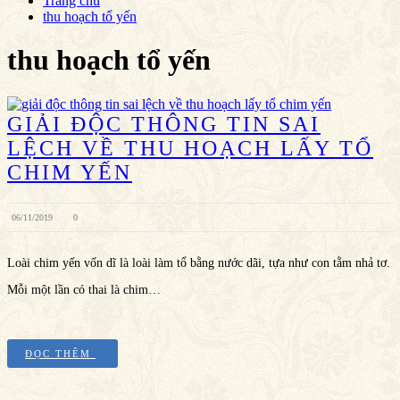
Trang chủ
thu hoạch tổ yến
thu hoạch tổ yến
GIẢI ĐỘC THÔNG TIN SAI
LỆCH VỀ THU HOẠCH LẤY TỔ
CHIM YẾN
06/11/2019
0
Loài chim yến vốn dĩ là loài làm tổ bằng nước dãi, tựa như con tằm nhả tơ.
Mỗi một lần có thai là chim…
ĐỌC THÊM