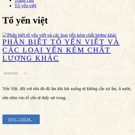
Trang chủ
Tổ yến việt
Tổ yến việt
PHÂN BIỆT TỔ YẾN VIỆT VÀ
CÁC LOẠI YẾN KÉM CHẤT
LƯỢNG KHÁC
08/08/2019
0
Yến Việt, đối với nhà đủ độ ẩm khi hái xuống sẽ không cần xịt ẩm, ủ nước,
nên nhìn vào tổ yến sẽ thấy sợi trong…
ĐỌC THÊM