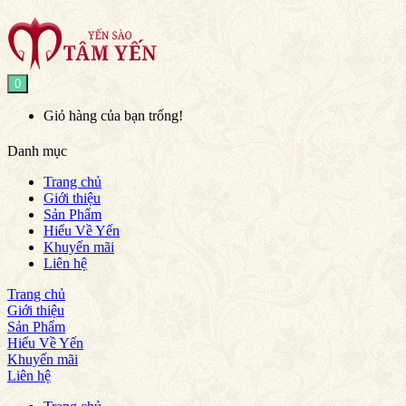
0
Giỏ hàng của bạn trống!
Danh mục
Trang chủ
Giới thiệu
Sản Phẩm
Hiểu Về Yến
Khuyến mãi
Liên hệ
Trang chủ
Giới thiệu
Sản Phẩm
Hiểu Về Yến
Khuyến mãi
Liên hệ